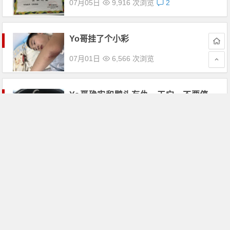
07月05日
9,916 次浏览
2
Yo哥挂了个小彩
07月01日
6,566 次浏览
Yo哥确实和鸭头有仇，干它，不要停。
哈哈！
05月20日
7,789 次浏览
又逢新学期包书季，Yo哥幸福！开学第
一天！
04月20日
5,709 次浏览
Yo哥女神节的祝福
03月08日
6,038 次浏览