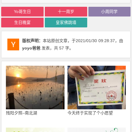
Yo哥生日
十一周岁
小周同学
生日晚宴
皇家佛跳墙
版权声明：
本站原创文章，于2021/01/30
09:28:37
，由
yoyo爸爸
发表，共 57 字。
残阳夕照–南北湖
今天终于实现了个小愿望