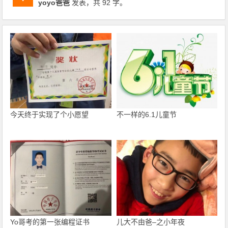
yoyo爸爸
发表，共 92 字。
今天终于实现了个小愿望
不一样的6.1儿童节
Yo哥考的第一张编程证书
儿大不由爸–之小年夜