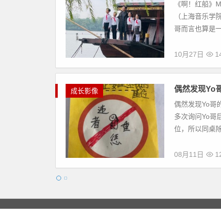
《啊！红船》M
（上海音乐学院
哥而言也算是
10月27日
1
偶然发现Yo
成长影像
偶然发现Yo
多次询问Yo哥
位，所以同桌
08月11日
1