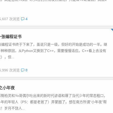
5,607 次浏览
4
一张编程证书
一张编程证书终于下来了，虽说只是一级，但好的开始是成功的一半。继
种种原因，从Python又换到了C++，需要慢慢适应。C++看上去没有
，但...
6,996 次浏览
8
之小年夜
感慨柏灵和Yo哥偶尔吐出来的新时代谚语和爆了当代少年的常态粗口，
年的年轻人（PS：都是老爸了）弄蒙圈了。想在南方所谓“小年夜”帮
！岁月不饶人...