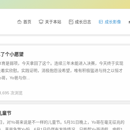
首页
关于本站
成长日志
成长影像
现了个小愿望
哥体育是弱项，今天拿回了这个。连续三年未能进入决赛，今天终于实现
夫着实欣慰。实践证明，消极抱怨没希望，唯有积极猛进与持之以恒才
哥，Yo爸与你...
3,695 次浏览
儿童节
月1日，对Yo哥来说是不一样的儿童节。5月31日晚上，Yo哥在毫无征兆的
，真是急煞Yo妈。6月1日仍然有发热情况，只能帮Yo哥请假，病假1