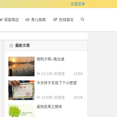
设置菜单
家庭周边
育儿指南
在线留言
最新文章
残阳夕照–南北湖
13,105 次浏览
12/04
今天终于实现了个小愿望
13,695 次浏览
10/28
虽败犹荣之期末