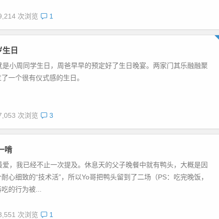
9,214 次浏览
1
岁生日
也就是小周同学生日，周爸早早的预定好了生日晚宴。两家门其乐融融聚
过了一个很有仪式感的生日。
7,053 次浏览
3
第一啃
的最爱，我已经不止一次提及。休息天的父子晚餐中就有鸭头，大概是因
耐心细致的“技术活”，所以Yo哥把鸭头留到了二场（PS：吃完晚饭，
吃的行为被...
8,551 次浏览
1