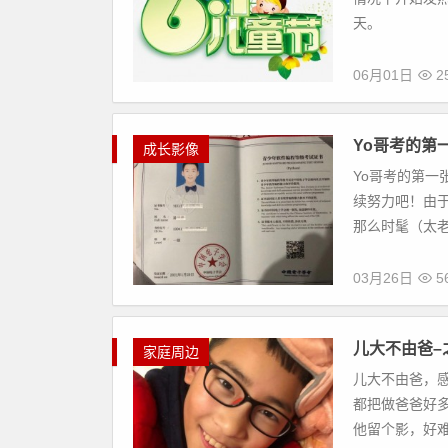
天。
06月01日
2
Yo哥考的第
成长影像
Yo哥考的第
续努力吧！由于
那么时髦（太老）
03月26日
5
儿大不由爸–
家庭周边
儿大不由爸，
都把做爸爸好多
他留个影，好难