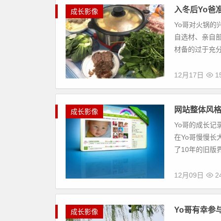
入冬后Yo爸
成长影像
Yo哥对火锅的
自选材、亲自
材备的过于充分
12月17日
1
网站整体风
成长影像
Yo哥的成长记
在Yo哥慢慢
了10年的旧版界
12月09日
2
Yo哥有幸参
成长影像