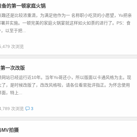
准备的第一顿家庭火锅
兴趣还是比较浓重滴，为满足他作为一 名称职小吃货的小愿望，Yo把亲
部署并实施。一顿完美的家庭火锅宴就这样如火如荼的进行了。PS：食
，以至于把...
5,479 次浏览
格第一次改版
录网站已经运行近10年。当年Yo哥还小，所以版面以卡通风格为主。现
长大了，是时候改版了，改改风格啦，请各位看官批评指正。为怀念使用
面，特上...
4,789 次浏览
3
与MV拍摄