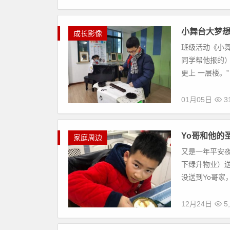
小舞台大梦想
成长影像
班级活动《小舞
同学帮他报的）
更上 一层楼。” 在
01月05日
3
Yo哥和他的
家庭周边
又是一年平安
下绿升物业）
没送到Yo哥家，
12月24日
5