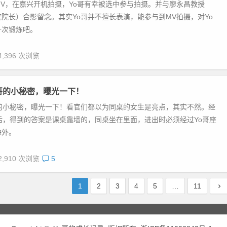
V，在嘉兴开机拍摄，Yo哥有幸被选中参与拍摄。并与廖永昌教授
院长）合影留念。其实Yo哥并不擅长表演，能参与到MV拍摄，对Yo
一次锻炼吧。
4,396 次浏览
哥的小秘密，曝光一下！
哥的小秘密，曝光一下！看官们都以为同桌的女生是亮点，其实不然。经
后，得到的答案是课桌靠墙的，同桌坐在里面，进出时必须经过Yo哥座
除外。
2,910 次浏览
5
1
2
3
4
5
…
11