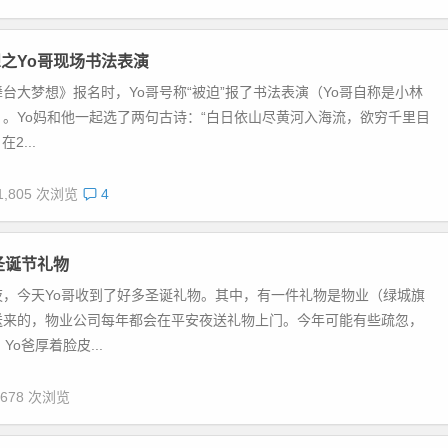
之Yo哥现场书法表演
台大梦想》报名时，Yo哥号称“被迫”报了书法表演（Yo哥自称是小林
。Yo妈和他一起选了两句古诗：“白日依山尽黄河入海流，欲穷千里目
2...
1,805 次浏览
4
圣诞节礼物
夜，今天Yo哥收到了好多圣诞礼物。其中，有一件礼物是物业（绿城旗
送来的，物业公司每年都会在平安夜送礼物上门。今年可能有些疏忽，
Yo爸厚着脸皮...
,678 次浏览