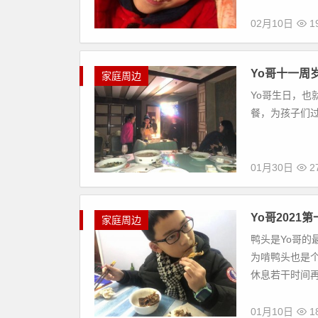
02月10日
1
Yo哥十一周
家庭周边
Yo哥生日，
餐，为孩子们
01月30日
2
Yo哥2021
家庭周边
鸭头是Yo哥
为啃鸭头也是个
休息若干时间再
01月10日
1