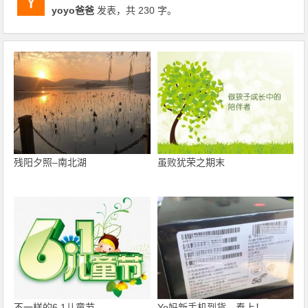
yoyo爸爸
发表，共 230 字。
残阳夕照–南北湖
虽败犹荣之期末
不一样的6.1儿童节
Yo妈新手机到货，奉上！