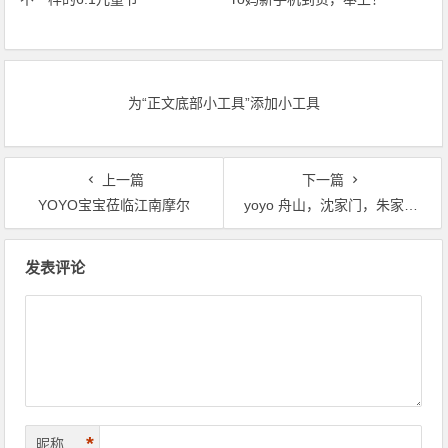
为“正文底部小工具”添加小工具
上一篇
下一篇
YOYO宝宝莅临江南摩尔
yoyo 舟山，沈家门，朱家尖，普陀二日游
文章导航
发表评论
*
昵称