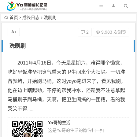
首页
成长日志
洗刷刷
A+
2
9,983 次浏览
洗刷刷
2011年4月16日，今天是星期六，难得睡个懒觉，
吃好早饭准备把臭气熏天的卫生间来个大扫除。一切准
备就绪，开始刷马桶，这时yoyo跑进来了，看见我刷，
他在边上瞎起劲，不停的帮我冲水，还趁我不注意拿起
马桶刷子刷马桶，天啊，把卫生间搞的一团糟，看的我
哭笑不得......
Yo哥的生活
这是Yo哥的生活的微信扫一扫