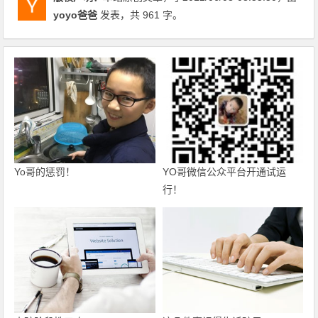
yoyo爸爸
发表，共 961 字。
Yo哥的惩罚！
YO哥微信公众平台开通试运
行！