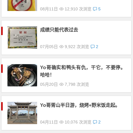
08月11日
12,910 次浏览
5
成绩只能代表过去
07月05日
9,922 次浏览
2
Yo哥确实和鸭头有仇，干它，不要停。
哈哈！
05月20日
7,798 次浏览
Yo哥胥山半日游，烧烤+野米饭走起。
04月11日
10,076 次浏览
2