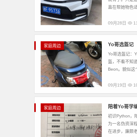
直在帮她物色适合
09月28日
1
Yo哥选盔记
家庭周边
Yo哥选盔记：
盔，不看不知
Beon。貌似
09月19日
1
陪着Yo哥学
家庭周边
初识Pytho
为一名伪资深程
在进步，廉颇老矣