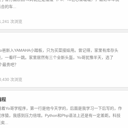
的车...
1,241 次浏览
Yo爸新入YAMAHA小踏板，只为买菜接娃用。曾记得，家里有库存头
道，一看吓一跳。家里居然有三个全新头盔，Yo哥犹豫半天，选了
这个最贵吧？
0,430 次浏览
编程
n，陪着Yo哥学程序，第一行是他今天学的，后面是我学习一下后写的，作
序猿，我感到压力倍增。Python和Php语法上还是有一定差距。科技
...