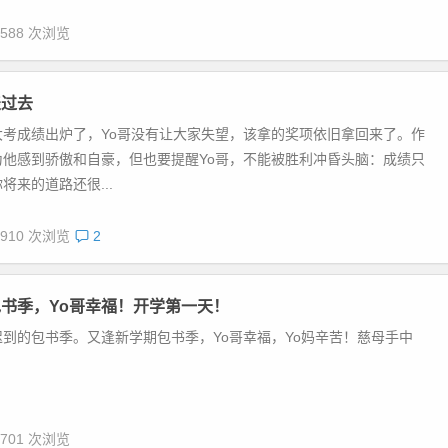
,588 次浏览
表过去
大考成绩出炉了，Yo哥没有让大家失望，该拿的奖项依旧拿回来了。作
为他感到骄傲和自豪，但也要提醒Yo哥，不能被胜利冲昏头脑：成绩只
将来的道路还很...
,910 次浏览
2
书季，Yo哥幸福！开学第一天！
到的包书季。又逢新学期包书季，Yo哥幸福，Yo妈辛苦！慈母手中
,701 次浏览