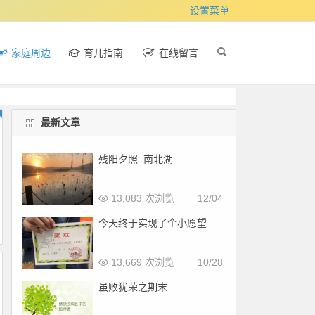
设置菜单
家庭周边
育儿指南
在线留言
最新文章
残阳夕照–南北湖
13,083 次浏览
12/04
今天终于实现了个小愿望
13,669 次浏览
10/28
虽败犹荣之期末