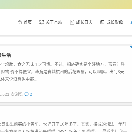
首页
关于本站
成长日志
成长影像
慢生活
是个鸡肋，食之无味弃之可惜。不过，桐庐确实是个好地方，富春江畔
，但物 价不算便宜，毕竟是省城杭州的后花园嘛，可以理解。出门3天
体来说没想象中那...
1,521 次浏览
2
o哥出生前买的小黄车，Yo妈开了10年多了。其实，换成的想法一年前
于各方面原因Yo妈说还是缓缓（PS：Yo爸心里暖暖），最近半年我一