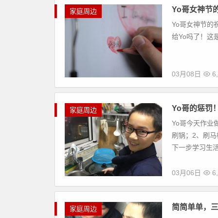
Yo哥女神节
家庭周边
Yo哥女神节的
给Yo吗了！这
03月08日
6
Yo哥的惩罚
家庭周边
Yo哥今天作业
刷锅；2、刷马
下一步学习生活
03月06日
6
简简单单，三
家庭周边