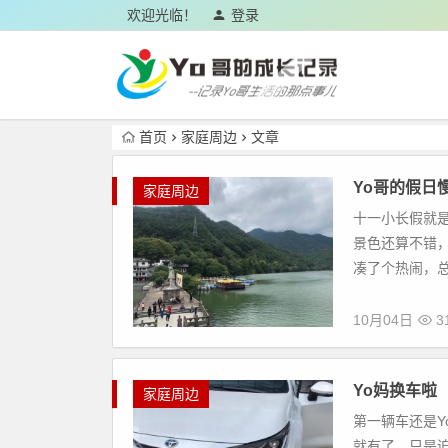
欢迎光临！
登录
首页
家庭周边
文章
Yo哥的假日
家庭周边
十一小长假就
景色还算不错
凑了个热闹，总
10月04日
3
Yo妈换车啦
家庭周边
第一辆车还是Y
就有了。只是迫