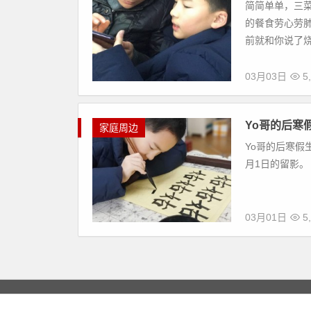
简简单单，三菜
的餐食劳心劳肺
前就和你说了烧的
03月03日
5
Yo哥的后寒
家庭周边
Yo哥的后寒假
月1日的留影。
03月01日
5