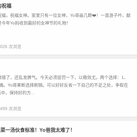
的祝福
祝福，祝福女神。家里只有一位女神，Yo哥画几颗❤️！一首游子吟，献
是今年Yo妈收到最好的女神节的礼物！
,026 次浏览
！
做错了，还乱发脾气。今天必须惩罚一下，以儆效尤。两个选择：1、
桶。Yo哥果断选择刷锅。可以好好反省一下自己的不足之处，争取在
中，保持好的方...
,499 次浏览
菜一汤伙食标准！Yo爸我太难了！