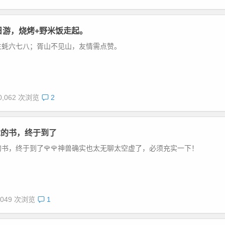
日游，烧烤+野米饭走起。
生蚝六七八；胥山不见山，友情需点赞。
0,062 次浏览
2
念的书，终于到了
书，终于到了🌹🌹神兽确实也太无聊太空虚了，必须充实一下！
,049 次浏览
1