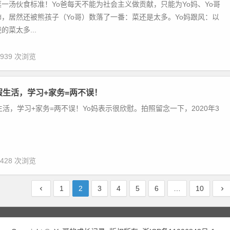
一汤伙食标准！Yo爸每天不能为社会主义做贡献，只能为Yo妈、Yo哥
，居然还被熊孩子（Yo哥）数落了一番：菜还是太多。Yo妈跟风：以
菜太多...
,939 次浏览
假生活，学习+家务=两不误！
生活，学习+家务=两不误！Yo妈表示很欣慰。拍照留念一下，2020年3
,428 次浏览
1
2
3
4
5
6
…
10