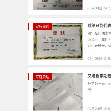
08月08日
7
成绩只能代
家庭周边
四年级的期末
为父母，我们
是代表过去，你
07月05日
9
又逢新学期包
家庭周边
开学第一天，迟
线！
04月20日
5