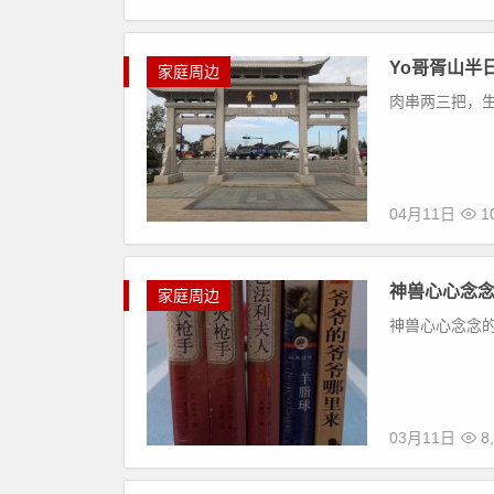
Yo哥胥山半
家庭周边
肉串两三把，
04月11日
1
神兽心心念
家庭周边
神兽心心念念的
03月11日
8