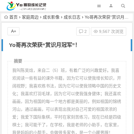
首页
家庭周边
成长影像
成长日志
Yo哥再次荣获“赏识月冠军”！
A+
2
9,567 次浏览
Yo哥再次荣获“赏识月冠军”！
摘要
我叫陈吴焓，来自二（5）班，有着广泛的兴趣爱好。我喜
欢阅读一些有益的课外书籍，因为它可以使我增长知识，开
阔视野；我喜欢练书法，因为它可以使我领略中国的历史文
化；我喜欢打羽毛球，因为它可以使我强身健体；我还喜欢
画画，因为祖国的每一个地方都是美丽的，例如祖国的锦绣
河山，通过画画，可以表现出我对自己可爱的祖国浓浓的
爱；我爱下国际象棋，平时在家刻苦练习，现在已经是四级
棋士；我可能干了，在学校，我是老师的小助手，在家里，
我是妈妈的小帮手，会做很多家务，是一个小暖男哦！